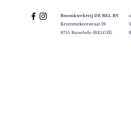
Boomkwekerij DE BEL BV
Krommekeerstraat 19
T
8755 Ruiselede (BELGIË)