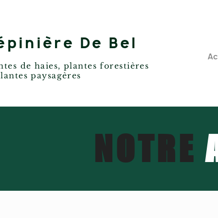
épinière De Bel
Ac
ntes de haies, plantes forestières
lantes paysagères
NOTRE