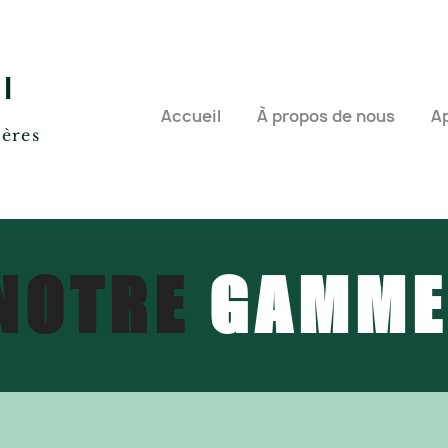
l
Accueil
À propos de nous
A
ières
NOTRE
GAMME